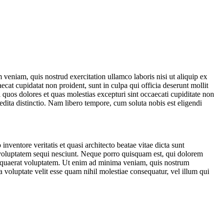
veniam, quis nostrud exercitation ullamco laboris nisi ut aliquip ex
ecat cupidatat non proident, sunt in culpa qui officia deserunt mollit
 quos dolores et quas molestias excepturi sint occaecati cupiditate non
edita distinctio. Nam libero tempore, cum soluta nobis est eligendi
ventore veritatis et quasi architecto beatae vitae dicta sunt
 voluptatem sequi nesciunt. Neque porro quisquam est, qui dolorem
m quaerat voluptatem. Ut enim ad minima veniam, quis nostrum
 voluptate velit esse quam nihil molestiae consequatur, vel illum qui