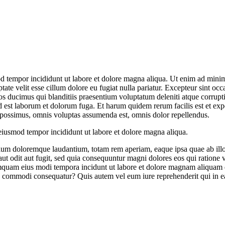
d tempor incididunt ut labore et dolore magna aliqua. Ut enim ad minim 
te velit esse cillum dolore eu fugiat nulla pariatur. Excepteur sint occa
s ducimus qui blanditiis praesentium voluptatum deleniti atque corrupti
 id est laborum et dolorum fuga. Et harum quidem rerum facilis est et exp
possimus, omnis voluptas assumenda est, omnis dolor repellendus.
 eiusmod tempor incididunt ut labore et dolore magna aliqua.
tium doloremque laudantium, totam rem aperiam, eaque ipsa quae ab illo in
ut odit aut fugit, sed quia consequuntur magni dolores eos qui ratione
n numquam eius modi tempora incidunt ut labore et dolore magnam aliqua
ea commodi consequatur? Quis autem vel eum iure reprehenderit qui in ea