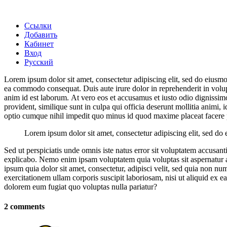
Ссылки
Добавить
Кабинет
Вход
Русский
Lorem ipsum dolor sit amet, consectetur adipiscing elit, sed do eiusmo
ea commodo consequat. Duis aute irure dolor in reprehenderit in volupta
anim id est laborum. At vero eos et accusamus et iusto odio dignissimo
provident, similique sunt in culpa qui officia deserunt mollitia animi,
optio cumque nihil impedit quo minus id quod maxime placeat facere 
Lorem ipsum dolor sit amet, consectetur adipiscing elit, sed do
Sed ut perspiciatis unde omnis iste natus error sit voluptatem accusan
explicabo. Nemo enim ipsam voluptatem quia voluptas sit aspernatur a
ipsum quia dolor sit amet, consectetur, adipisci velit, sed quia no
exercitationem ullam corporis suscipit laboriosam, nisi ut aliquid ex 
dolorem eum fugiat quo voluptas nulla pariatur?
2 comments